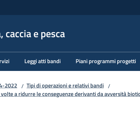
, caccia e pesca
rvizi
Leggi atti bandi
Piani programmi progetti
14-2022
Tipi di operazioni e relativi bandi
/
/
 volte a ridurre le conseguenze derivanti da avversità bioti