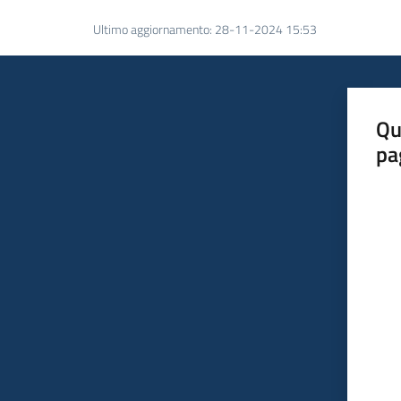
Ultimo aggiornamento
:
28-11-2024 15:53
Qu
pa
Valut