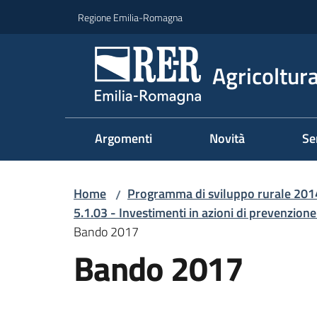
Vai al contenuto
Vai alla navigazione
Vai al footer
Regione Emilia-Romagna
Agricoltura
Argomenti
Novità
Se
Home
Programma di sviluppo rurale 20
/
5.1.03 - Investimenti in azioni di prevenzione
Bando 2017
Bando 2017