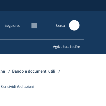
Seguici su
Cerca
Agricoltura in cifre
che
Bando e documenti utili
/
/
Condividi
Vedi azioni