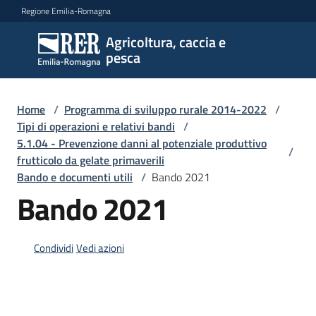
Vai al contenuto
Vai alla navigazione
Vai al footer
Regione Emilia-Romagna
Agricoltura, caccia e
Agricoltura,
pesca
caccia e
pesca
Home
/
Programma di sviluppo rurale 2014-2022
/
Tipi di operazioni e relativi bandi
/
5.1.04 - Prevenzione danni al potenziale produttivo
Argomenti
/
frutticolo da gelate primaverili
Bando e documenti utili
/
Bando 2021
Bando 2021
Novità
Condividi
Vedi azioni
Servizi
Leggi
atti