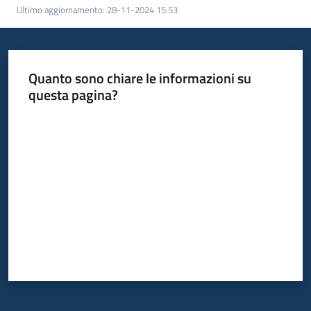
Ultimo aggiornamento
:
28-11-2024 15:53
bandi
Piani
programmi
Quanto sono chiare le informazioni su
progetti
questa pagina?
Valuta da 1 a 5 stelle
Agricoltura
in
cifre
Seguici
su