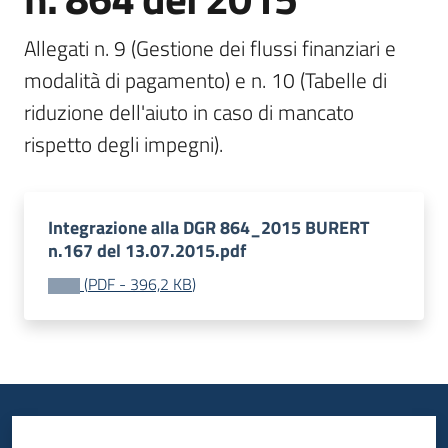
bandi
Allegati n. 9 (Gestione dei flussi finanziari e 
Piani
modalità di pagamento) e n. 10 (Tabelle di 
programmi
riduzione dell'aiuto in caso di mancato 
progetti
rispetto degli impegni).
Integrazione alla DGR 864_2015 BURERT
Agricoltura
n.167 del 13.07.2015.pdf
in
(
PDF
-
396,2 KB
)
cifre
Seguici
su