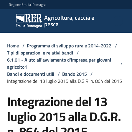
Vai al contenuto
Vai alla navigazione
Vai al footer
Regione Emilia-Romagna
Agricoltura, caccia e
Agricoltura,
pesca
caccia e
pesca
Home
/
Programma di sviluppo rurale 2014-2022
/
Tipi di operazioni e relativi bandi
/
6.1.01 - Aiuto all'avviamento d'impresa per giovani
Argomenti
/
agricoltori
Bandi e documenti utili
/
Bando 2015
/
Integrazione del 13 luglio 2015 alla D.G.R. n. 864 del 2015
Novità
Integrazione del 13
Servizi
luglio 2015 alla D.G.R.
Leggi
n. 864 del 2015
atti