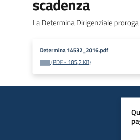
scadenza
La Determina Dirigenziale proroga
Determina 14532_2016.pdf
(
PDF
-
185,2 KB
)
Qu
pa
Valut