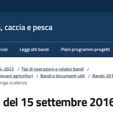
, caccia e pesca
rvizi
Leggi atti bandi
Piani programmi progetti
14-2022
Tipi di operazioni e relativi bandi
/
/
iovani agricoltori
Bandi e documenti utili
Bando 20
/
/
roga scadenza
 del 15 settembre 201