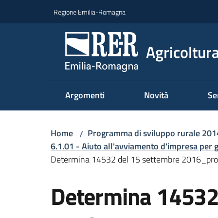
Vai al contenuto
Vai alla navigazione
Vai al footer
Regione Emilia-Romagna
Agricoltura
Argomenti
Novità
Se
Home
Programma di sviluppo rurale 20
/
6.1.01 - Aiuto all'avviamento d'impresa per g
Determina 14532 del 15 settembre 2016_pro
Determina 14532