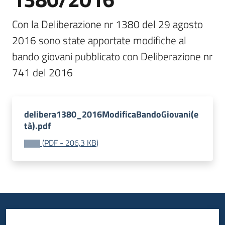
bandi
Con la Deliberazione nr 1380 del 29 agosto 
Piani
2016 sono state apportate modifiche al 
programmi
bando giovani pubblicato con Deliberazione nr 
progetti
741 del 2016
delibera1380_2016ModificaBandoGiovani(e
Agricoltura
tà).pdf
in
(
PDF
-
206,3 KB
)
cifre
Seguici
su