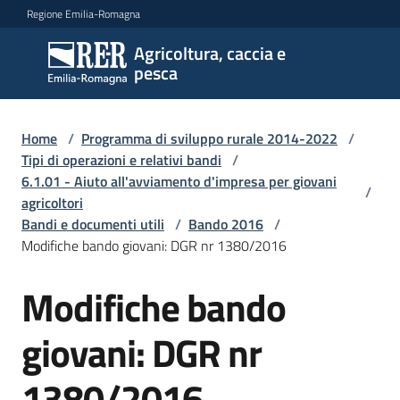
Vai al contenuto
Vai alla navigazione
Vai al footer
Regione Emilia-Romagna
Agricoltura, caccia e
Agricoltura,
pesca
caccia e
pesca
Home
/
Programma di sviluppo rurale 2014-2022
/
Tipi di operazioni e relativi bandi
/
6.1.01 - Aiuto all'avviamento d'impresa per giovani
Argomenti
/
agricoltori
Bandi e documenti utili
/
Bando 2016
/
Modifiche bando giovani: DGR nr 1380/2016
Novità
Modifiche bando
Servizi
giovani: DGR nr
Leggi
1380/2016
atti