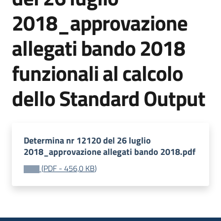
bandi
2018_approvazione
Piani
allegati bando 2018
programmi
progetti
funzionali al calcolo
dello Standard Output
Agricoltura
in
Determina nr 12120 del 26 luglio
cifre
2018_approvazione allegati bando 2018.pdf
(
PDF
-
456,0 KB
)
Seguici
su