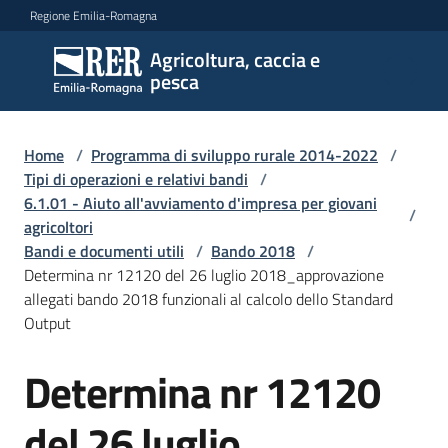
Vai al contenuto
Vai alla navigazione
Vai al footer
Regione Emilia-Romagna
Agricoltura, caccia e
Agricoltura,
pesca
caccia e
pesca
Home
/
Programma di sviluppo rurale 2014-2022
/
Tipi di operazioni e relativi bandi
/
6.1.01 - Aiuto all'avviamento d'impresa per giovani
Argomenti
/
agricoltori
Bandi e documenti utili
/
Bando 2018
/
Determina nr 12120 del 26 luglio 2018_approvazione
Novità
allegati bando 2018 funzionali al calcolo dello Standard
Output
Servizi
Determina nr 12120
Leggi
del 26 luglio
atti