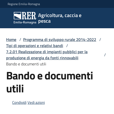
Vai al contenuto
Vai alla navigazione
Vai al footer
Regione Emilia-Romagna
Agricoltura, caccia e
Agricoltura,
pesca
caccia e
pesca
Home
/
Programma di sviluppo rurale 2014-2022
/
Tipi di operazioni e relativi bandi
/
7.2.01 Realizzazione di impianti pubblici per la
Argomenti
/
produzione di energia da fonti rinnovabili
Bando e documenti utili
Bando e documenti
Novità
utili
Servizi
Condividi
Vedi azioni
Leggi
atti