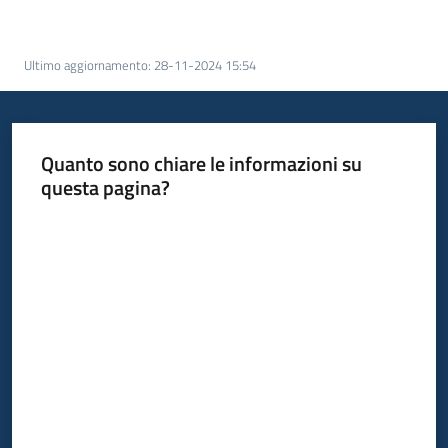
bandi
Ultimo aggiornamento
:
28-11-2024 15:54
Piani
programmi
progetti
Quanto sono chiare le informazioni su
questa pagina?
Valuta da 1 a 5 stelle
Agricoltura
in
cifre
Seguici
su