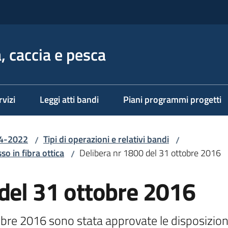
, caccia e pesca
rvizi
Leggi atti bandi
Piani programmi progetti
14-2022
Tipi di operazioni e relativi bandi
/
/
so in fibra ottica
Delibera nr 1800 del 31 ottobre 2016
/
del 31 ottobre 2016
bre 2016 sono stata approvate le disposizioni a