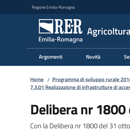
Vai al contenuto
Vai alla navigazione
Vai al footer
Regione Emilia-Romagna
Agricoltura
Argomenti
Novità
Se
Home
Programma di sviluppo rurale 20
/
7.3.01 Realizzazione di infrastrutture di acces
Delibera nr 1800 
Con la Delibera nr 1800 del 31 otto