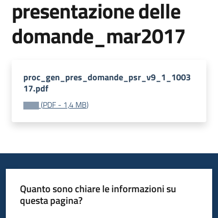
presentazione delle
bandi
domande_mar2017
Piani
programmi
progetti
proc_gen_pres_domande_psr_v9_1_1003
17.pdf
(
PDF
-
1,4 MB
)
Agricoltura
in
cifre
Seguici
Quanto sono chiare le informazioni su
su
questa pagina?
Valuta da 1 a 5 stelle