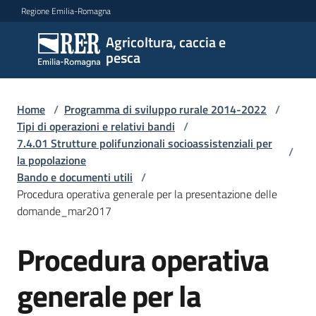
Vai al contenuto
Vai alla navigazione
Vai al footer
Regione Emilia-Romagna
Agricoltura, caccia e
Agricoltura,
pesca
caccia e
pesca
Home
/
Programma di sviluppo rurale 2014-2022
/
Tipi di operazioni e relativi bandi
/
7.4.01 Strutture polifunzionali socioassistenziali per
Argomenti
/
la popolazione
Bando e documenti utili
/
Procedura operativa generale per la presentazione delle
Novità
domande_mar2017
Procedura operativa
Servizi
generale per la
Leggi
atti