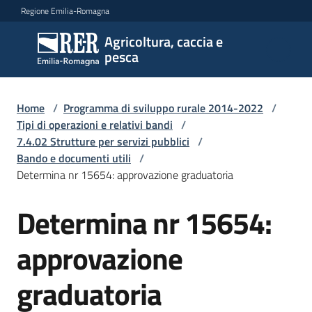
Vai al contenuto
Vai alla navigazione
Vai al footer
Regione Emilia-Romagna
Agricoltura, caccia e
Agricoltura,
pesca
caccia e
pesca
Home
/
Programma di sviluppo rurale 2014-2022
/
Tipi di operazioni e relativi bandi
/
7.4.02 Strutture per servizi pubblici
/
Argomenti
Bando e documenti utili
/
Determina nr 15654: approvazione graduatoria
Novità
Determina nr 15654:
approvazione
Servizi
graduatoria
Leggi
atti