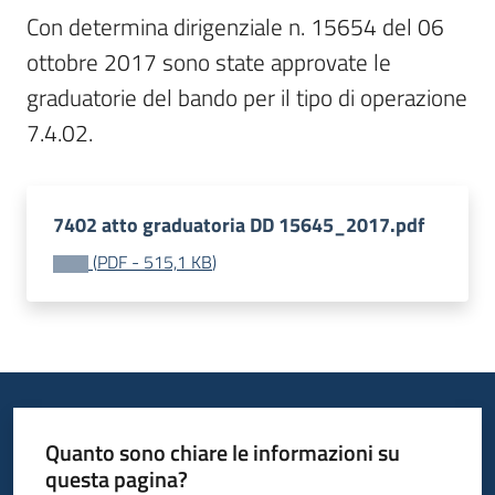
bandi
Con determina dirigenziale n. 15654 del 06 
ottobre 2017 sono state approvate le 
Piani
graduatorie del bando per il tipo di operazione 
programmi
7.4.02.
progetti
7402 atto graduatoria DD 15645_2017.pdf
(
PDF
-
515,1 KB
)
Agricoltura
in
cifre
Seguici
Quanto sono chiare le informazioni su
su
questa pagina?