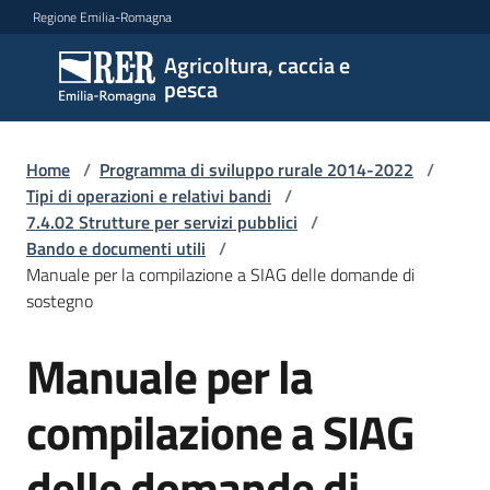
Vai al contenuto
Vai alla navigazione
Vai al footer
Regione Emilia-Romagna
Agricoltura, caccia e
Agricoltura,
pesca
caccia e
pesca
Home
/
Programma di sviluppo rurale 2014-2022
/
Tipi di operazioni e relativi bandi
/
7.4.02 Strutture per servizi pubblici
/
Argomenti
Bando e documenti utili
/
Manuale per la compilazione a SIAG delle domande di
sostegno
Novità
Manuale per la
Servizi
compilazione a SIAG
Leggi
delle domande di
atti