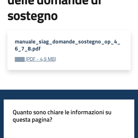
bandi
sostegno
Piani
programmi
progetti
manuale_siag_domande_sostegno_op_4_
6_7_8.pdf
(
PDF
-
4,9 MB
)
Agricoltura
in
cifre
Quanto sono chiare le informazioni su
Seguici
questa pagina?
su
Valuta da 1 a 5 stelle