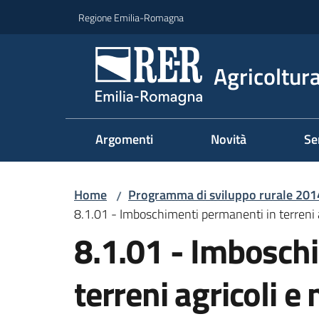
Vai al contenuto
Vai alla navigazione
Vai al footer
Regione Emilia-Romagna
Agricoltura
Argomenti
Novità
Se
Home
Programma di sviluppo rurale 20
/
8.1.01 - Imboschimenti permanenti in terreni ag
8.1.01 - Imbosch
terreni agricoli e 