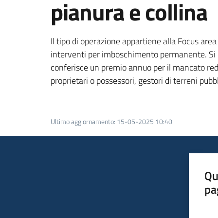
pianura e collina
Il tipo di operazione appartiene alla Focus area 
interventi per imboschimento permanente. Si co
conferisce un premio annuo per il mancato redd
proprietari o possessori, gestori di terreni pubbl
Ultimo aggiornamento
:
15-05-2025 10:40
Qu
pa
Valut