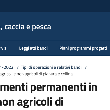
, caccia e pesca
rvizi
Leggi atti bandi
Piani programmi progetti
14-2022
Tipi di operazioni e relativi bandi
/
/
ricoli e non agricoli di pianura e collina
imenti permanenti in
non agricoli di