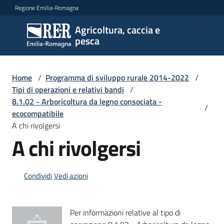
Vai al contenuto
Vai alla navigazione
Vai al footer
Regione Emilia-Romagna
Agricoltura, caccia e
Agricoltura,
pesca
caccia e
pesca
Home
/
Programma di sviluppo rurale 2014-2022
/
Tipi di operazioni e relativi bandi
/
8.1.02 - Arboricoltura da legno consociata -
Argomenti
/
ecocompatibile
A chi rivolgersi
A chi rivolgersi
Novità
Condividi
Vedi azioni
Servizi
Leggi
Per informazioni relative al tipo di
atti