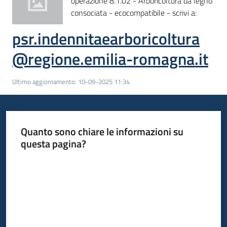
operazione 8.1.02 - Arboricoltura da legno
bandi
consociata - ecocompatibile - scrivi a:
psr.indennitaearboricoltura
Piani
programmi
@regione.emilia-romagna.it
progetti
Ultimo aggiornamento
:
10-09-2025 11:34
Agricoltura
Quanto sono chiare le informazioni su
in
questa pagina?
cifre
Valuta da 1 a 5 stelle
Seguici
su