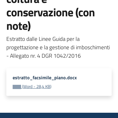
bandi
conservazione (con
Menu selezionato
Piani
note)
programmi
progetti
Estratto dalle Linee Guida per la 
progettazione e la gestione di imboschimenti 
- Allegato nr. 4 DGR 1042/2016 
Agricoltura
in
estratto_facsimile_piano.docx
cifre
(
Word
-
28,4 KB
)
Seguici
su