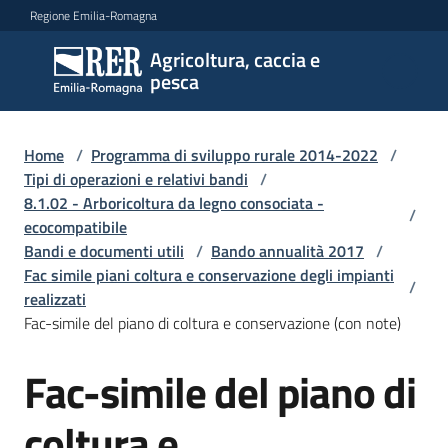
Vai al contenuto
Vai alla navigazione
Vai al footer
Regione Emilia-Romagna
Agricoltura, caccia e
Agricoltura,
pesca
caccia e
pesca
Home
/
Programma di sviluppo rurale 2014-2022
/
Tipi di operazioni e relativi bandi
/
8.1.02 - Arboricoltura da legno consociata -
Argomenti
/
ecocompatibile
Bandi e documenti utili
/
Bando annualità 2017
/
Fac simile piani coltura e conservazione degli impianti
Novità
/
realizzati
Fac-simile del piano di coltura e conservazione (con note)
Servizi
Fac-simile del piano di
Leggi
coltura e
atti