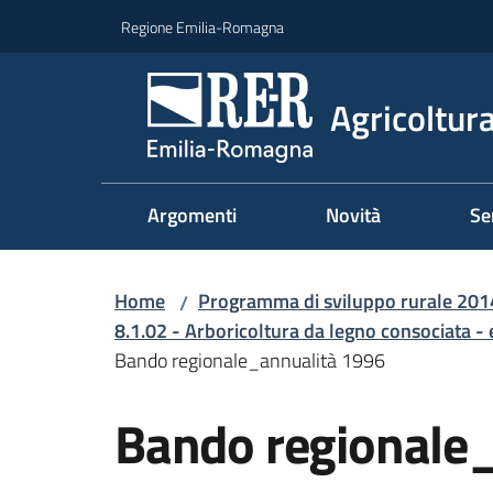
Vai al contenuto
Vai alla navigazione
Vai al footer
Regione Emilia-Romagna
Agricoltura
Argomenti
Novità
Se
Home
Programma di sviluppo rurale 20
/
8.1.02 - Arboricoltura da legno consociata -
Bando regionale_annualità 1996
Bando regionale