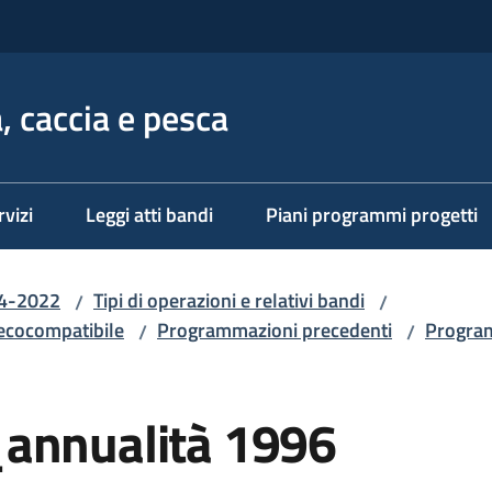
, caccia e pesca
rvizi
Leggi atti bandi
Piani programmi progetti
14-2022
Tipi di operazioni e relativi bandi
/
/
 ecocompatibile
Programmazioni precedenti
Progra
/
/
_annualità 1996