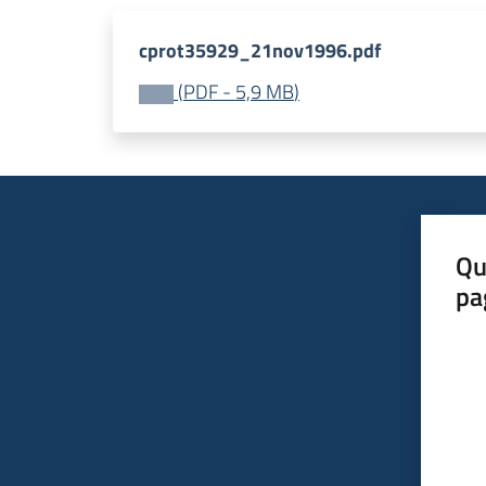
cprot35929_21nov1996.pdf
(
PDF
-
5,9 MB
)
Qu
pa
Valut