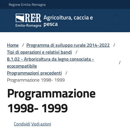
Vai al contenuto
Vai alla navigazione
Vai al footer
Regione Emilia-Romagna
Agricoltura, caccia e
Agricoltura,
pesca
caccia e
pesca
Home
/
Programma di sviluppo rurale 2014-2022
/
Tipi di operazioni e relativi bandi
/
8.1.02 - Arboricoltura da legno consociata -
Argomenti
/
ecocompatibile
Programmazioni precedenti
/
Programmazione 1998- 1999
Novità
Programmazione
1998- 1999
Servizi
Leggi
Condividi
Vedi azioni
atti