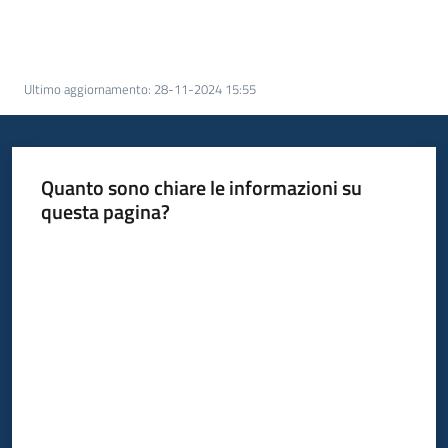
bandi
Piani
Ultimo aggiornamento
:
28-11-2024 15:55
programmi
progetti
Quanto sono chiare le informazioni su
questa pagina?
Agricoltura
Valuta da 1 a 5 stelle
in
cifre
Seguici
su