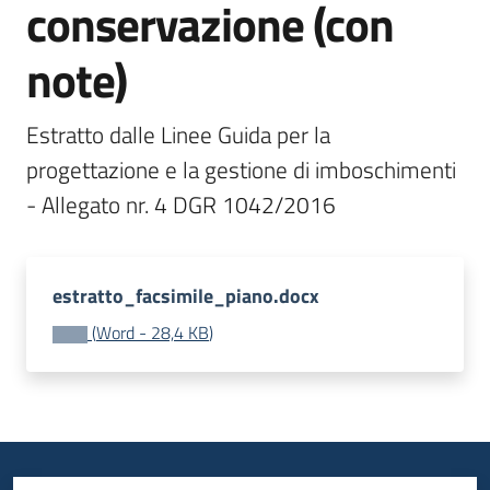
conservazione (con
bandi
Menu selezionato
note)
Piani
programmi
Estratto dalle Linee Guida per la 
progetti
progettazione e la gestione di imboschimenti 
- Allegato nr. 4 DGR 1042/2016 
Agricoltura
estratto_facsimile_piano.docx
in
cifre
(
Word
-
28,4 KB
)
Seguici
su