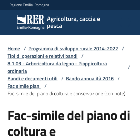
Vai al contenuto
Vai alla navigazione
Vai al footer
Regione Emilia-Romagna
Agricoltura, caccia e
Agricoltura,
pesca
caccia e
pesca
Home
/
Programma di sviluppo rurale 2014-2022
/
Tipi di operazioni e relativi bandi
/
8.1.03 - Arboricoltura da legno - Pioppicoltura
Argomenti
/
ordinaria
Bandi e documenti utili
/
Bando annualità 2016
/
Fac simile piani
/
Novità
Fac-simile del piano di coltura e conservazione (con note)
Fac-simile del piano di
Servizi
coltura e
Leggi
atti