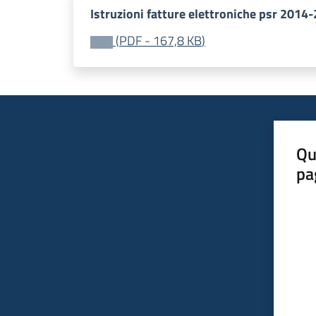
Istruzioni fatture elettroniche psr 2014
(
PDF
-
167,8 KB
)
Qu
pa
Valut