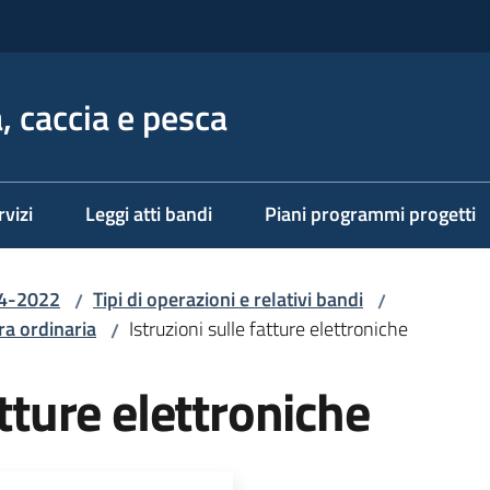
, caccia e pesca
rvizi
Leggi atti bandi
Piani programmi progetti
14-2022
Tipi di operazioni e relativi bandi
/
/
ra ordinaria
Istruzioni sulle fatture elettroniche
/
atture elettroniche