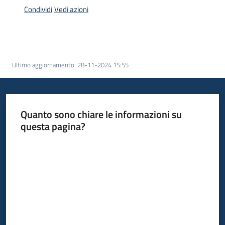
bandi
Condividi
Vedi azioni
Menu selezionato
Piani
programmi
progetti
Ultimo aggiornamento
:
28-11-2024 15:55
Quanto sono chiare le informazioni su
Agricoltura
questa pagina?
in
Valuta da 1 a 5 stelle
cifre
Seguici
su