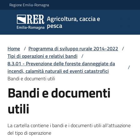
Vai al contenuto
Vai alla navigazione
Vai al footer
Regione Emilia-Romagna
Agricoltura, caccia e
Agricoltura,
pesca
caccia e
pesca
Home
/
Programma di sviluppo rurale 2014-2022
/
Tipi di operazioni e relativi bandi
/
8.3.01 - Prevenzione delle foreste danneggiate da
Argomenti
/
incendi, calamità naturali ed eventi catastrofici
Bandi e documenti utili
Bandi e documenti
Novità
utili
Servizi
La cartella contiene i bandi e i documenti utili all'attuazione
Leggi
del tipo di operazione
atti