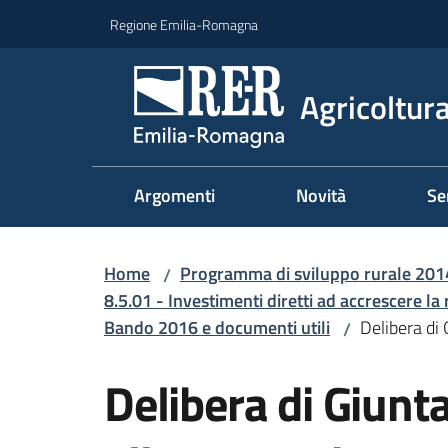
Vai al contenuto
Vai alla navigazione
Vai al footer
Regione Emilia-Romagna
Agricoltura
Argomenti
Novità
Se
Home
Programma di sviluppo rurale 20
/
8.5.01 - Investimenti diretti ad accrescere la 
Bando 2016 e documenti utili
Delibera di 
/
Delibera di Giunt