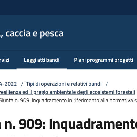
, caccia e pesca
rvizi
Leggi atti bandi
Piani programmi progetti
Menu selezionato
14-2022
Tipi di operazioni e relativi bandi
/
/
resilienza ed il pregio ambientale degli ecosistemi forestali
Giunta n. 909: Inquadramento in riferimento alla normativa sug
a n. 909: Inquadramento