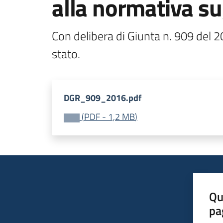
alla normativa sug
Con delibera di Giunta n. 909 del 20
stato.
DGR_909_2016.pdf
(
PDF
-
1,2 MB
)
Qu
pa