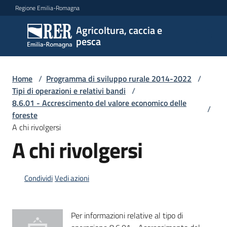
Vai al contenuto
Vai alla navigazione
Vai al footer
Regione Emilia-Romagna
Agricoltura, caccia e
Agricoltura,
pesca
caccia e
pesca
Home
/
Programma di sviluppo rurale 2014-2022
/
Tipi di operazioni e relativi bandi
/
8.6.01 - Accrescimento del valore economico delle
Argomenti
/
foreste
A chi rivolgersi
A chi rivolgersi
Novità
Condividi
Vedi azioni
Servizi
Leggi
Per informazioni relative al tipo di
atti