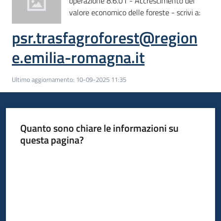
operazione 8.6.01 - Accrescimento del
bandi
valore economico delle foreste - scrivi a:
psr.trasfagroforest@region
Piani
programmi
e.emilia-romagna.it
progetti
Ultimo aggiornamento
:
10-09-2025 11:35
Agricoltura
Quanto sono chiare le informazioni su
in
questa pagina?
cifre
Valuta da 1 a 5 stelle
Seguici
su