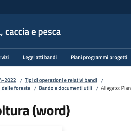
, caccia e pesca
rvizi
Leggi atti bandi
Piani programmi progetti
14-2022
Tipi di operazioni e relativi bandi
/
/
 delle foreste
Bando e documenti utili
Allegato: Pian
/
/
oltura (word)