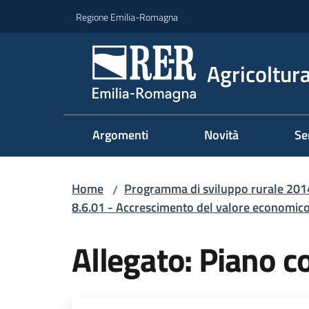
Vai al contenuto
Vai alla navigazione
Vai al footer
Regione Emilia-Romagna
Agricoltura
Argomenti
Novità
Se
Home
Programma di sviluppo rurale 20
/
8.6.01 - Accrescimento del valore economico
Allegato: Piano c