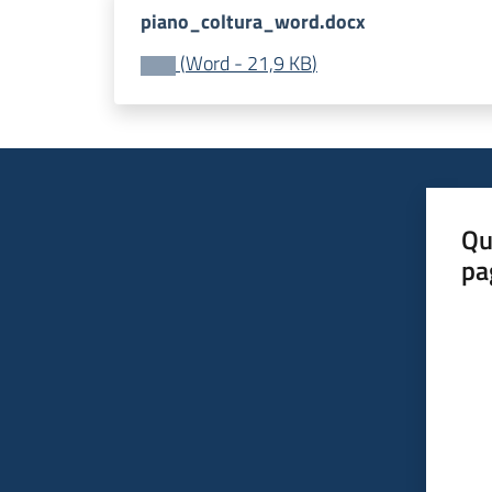
piano_coltura_word.docx
(
Word
-
21,9 KB
)
Qu
pa
Valut