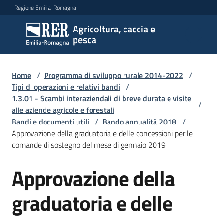
Vai al contenuto
Vai alla navigazione
Vai al footer
Regione Emilia-Romagna
Agricoltura, caccia e
Agricoltura,
pesca
caccia e
pesca
Home
/
Programma di sviluppo rurale 2014-2022
/
Tipi di operazioni e relativi bandi
/
1.3.01 - Scambi interaziendali di breve durata e visite
Argomenti
/
alle aziende agricole e forestali
Bandi e documenti utili
/
Bando annualità 2018
/
Approvazione della graduatoria e delle concessioni per le
Novità
domande di sostegno del mese di gennaio 2019
Approvazione della
Servizi
graduatoria e delle
Leggi
atti