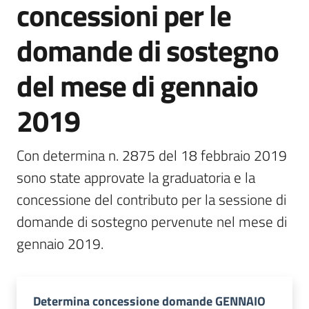
concessioni per le
bandi
Menu selezionato
domande di sostegno
Piani
programmi
del mese di gennaio
progetti
2019
Con determina n. 2875 del 18 febbraio 2019 
Agricoltura
sono state approvate la graduatoria e la 
in
concessione del contributo per la sessione di 
cifre
domande di sostegno pervenute nel mese di 
gennaio 2019.
Seguici
su
Determina concessione domande GENNAIO