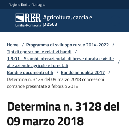
Vai al contenuto
Vai alla navigazione
Vai al footer
Regione Emilia-Romagna
Agricoltura, caccia e
Agricoltura,
pesca
caccia e
pesca
Home
/
Programma di sviluppo rurale 2014-2022
/
Tipi di operazioni e relativi bandi
/
1.3.01 - Scambi interaziendali di breve durata e visite
Argomenti
/
alle aziende agricole e forestali
Bandi e documenti utili
/
Bando annualità 2017
/
Determina n. 3128 del 09 marzo 2018 concessioni
Novità
domande presentate a febbraio 2018
Determina n. 3128 del
Servizi
09 marzo 2018
Leggi
atti