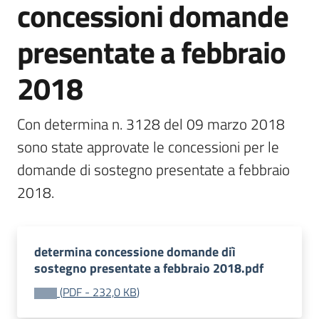
concessioni domande
bandi
Menu selezionato
presentate a febbraio
Piani
programmi
2018
progetti
Con determina n. 3128 del 09 marzo 2018 
sono state approvate le concessioni per le 
domande di sostegno presentate a febbraio 
Agricoltura
in
cifre
determina concessione domande diì
sostegno presentate a febbraio 2018.pdf
Seguici
su
(
PDF
-
232,0 KB
)