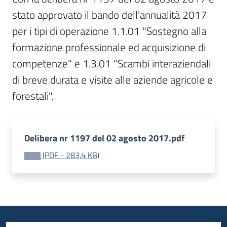
bandi
stato approvato il bando dell'annualità 2017 
Menu selezionato
per i tipi di operazione 1.1.01 "Sostegno alla 
Piani
formazione professionale ed acquisizione di 
programmi
progetti
competenze" e 1.3.01 "Scambi interaziendali 
di breve durata e visite alle aziende agricole e 
forestali".
Agricoltura
in
Delibera nr 1197 del 02 agosto 2017.pdf
cifre
(
PDF
-
283,4 KB
)
Seguici
su