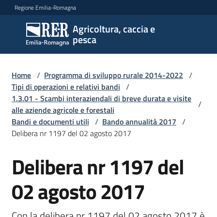
Vai al contenuto
Vai alla navigazione
Vai al footer
Regione Emilia-Romagna
Agricoltura, caccia e
Agricoltura,
pesca
caccia e
pesca
Home
/
Programma di sviluppo rurale 2014-2022
/
Tipi di operazioni e relativi bandi
/
1.3.01 - Scambi interaziendali di breve durata e visite
Argomenti
/
alle aziende agricole e forestali
Bandi e documenti utili
/
Bando annualità 2017
/
Delibera nr 1197 del 02 agosto 2017
Novità
Delibera nr 1197 del
Servizi
02 agosto 2017
Leggi
Con la delibera nr 1197 del 02 agosto 2017 è 
atti