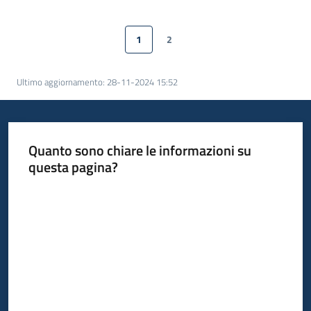
bandi
Menu selezionato
1
2
Pagina precedente
Pagina
Pagina
Pagina successiva
Piani
programmi
progetti
Ultimo aggiornamento
:
28-11-2024 15:52
Quanto sono chiare le informazioni su
questa pagina?
Agricoltura
in
Valuta da 1 a 5 stelle
cifre
Seguici
su