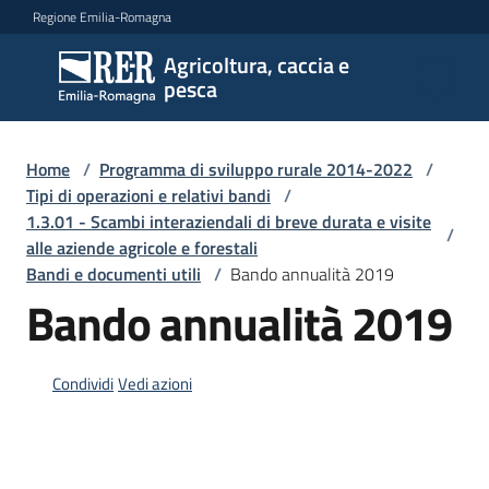
Vai al contenuto
Vai alla navigazione
Vai al footer
Regione Emilia-Romagna
Agricoltura, caccia e
Agricoltura,
pesca
caccia e
pesca
Home
/
Programma di sviluppo rurale 2014-2022
/
Tipi di operazioni e relativi bandi
/
1.3.01 - Scambi interaziendali di breve durata e visite
Argomenti
/
alle aziende agricole e forestali
Bandi e documenti utili
/
Bando annualità 2019
Bando annualità 2019
Novità
Condividi
Vedi azioni
Servizi
Leggi
atti