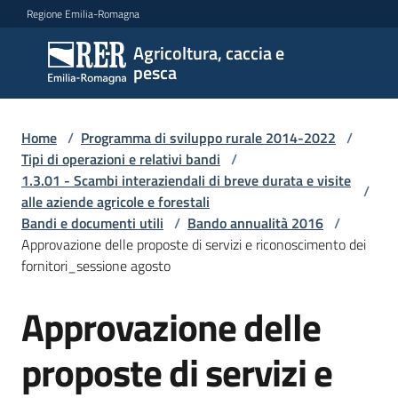
Vai al contenuto
Vai alla navigazione
Vai al footer
Regione Emilia-Romagna
Agricoltura, caccia e
Agricoltura,
pesca
caccia e
pesca
Home
/
Programma di sviluppo rurale 2014-2022
/
Tipi di operazioni e relativi bandi
/
1.3.01 - Scambi interaziendali di breve durata e visite
Argomenti
/
alle aziende agricole e forestali
Bandi e documenti utili
/
Bando annualità 2016
/
Approvazione delle proposte di servizi e riconoscimento dei
Novità
fornitori_sessione agosto
Approvazione delle
Servizi
proposte di servizi e
Leggi
atti