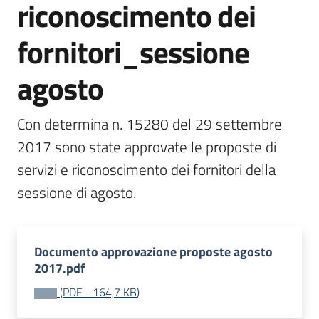
riconoscimento dei
bandi
Menu selezionato
fornitori_sessione
Piani
programmi
agosto
progetti
Con determina n. 15280 del 29 settembre 
2017 sono state approvate le proposte di 
servizi e riconoscimento dei fornitori della 
Agricoltura
sessione di agosto.
in
cifre
Documento approvazione proposte agosto
2017.pdf
Seguici
su
(
PDF
-
164,7 KB
)