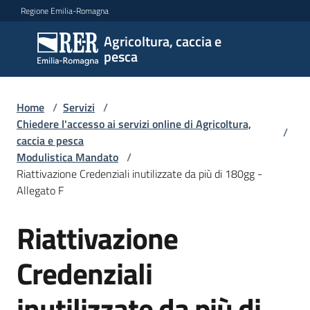
Vai al contenuto
Vai alla navigazione
Vai al footer
Regione Emilia-Romagna
Agricoltura, caccia e
Agricoltura,
pesca
caccia e
pesca
Home
/
Servizi
/
Chiedere l'accesso ai servizi online di Agricoltura,
/
caccia e pesca
Argomenti
Modulistica Mandato
/
Riattivazione Credenziali inutilizzate da più di 180gg -
Allegato F
Novità
Riattivazione
Servizi
Credenziali
Menu selezionato
Leggi
inutilizzate da più di
atti