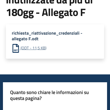
bandi
180gg - Allegato F
Piani
programmi
progetti
richiesta_riattivazione_credenziali -
allegato F.odt
(
ODT
-
11,5 KB
)
Agricoltura
in
cifre
Quanto sono chiare le informazioni su
Seguici
questa pagina?
su
Valuta da 1 a 5 stelle