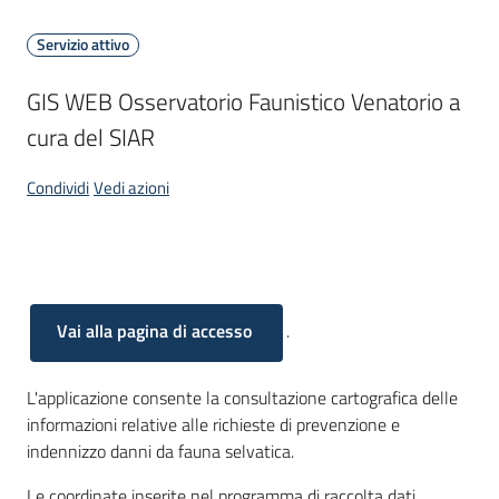
bandi
Servizio attivo
Piani
GIS WEB Osservatorio Faunistico Venatorio a 
programmi
cura del SIAR
progetti
Condividi
Vedi azioni
Agricoltura
in
Cos'è
cifre
Vai alla pagina di accesso
.
L'applicazione consente la consultazione cartografica delle
informazioni relative alle richieste di prevenzione e
Seguici
indennizzo danni da fauna selvatica.
su
Le coordinate inserite nel programma di raccolta dati