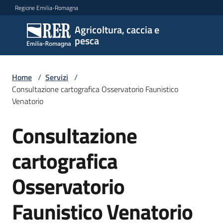
Vai al contenuto
Vai alla navigazione
Vai al footer
Regione Emilia-Romagna
Agricoltura, caccia e
Agricoltura,
pesca
caccia e
pesca
Home
/
Servizi
/
Consultazione cartografica Osservatorio Faunistico
Venatorio
Argomenti
Consultazione
Salta al contenuto
Novità
cartografica
Osservatorio
Servizi
Menu selezionato
Faunistico Venatorio
Leggi
atti