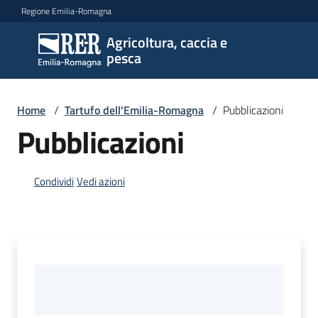
Vai al contenuto
Vai alla navigazione
Vai al footer
Regione Emilia-Romagna
Agricoltura, caccia e
Agricoltura,
pesca
caccia e
pesca
Home
/
Tartufo dell'Emilia-Romagna
/
Pubblicazioni
Pubblicazioni
Argomenti
Condividi
Vedi azioni
Novità
Servizi
Leggi
atti