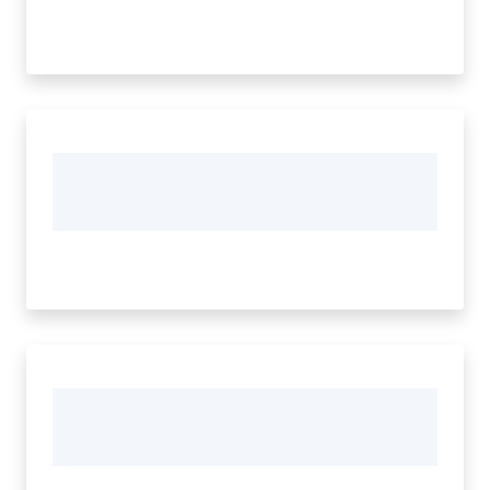
bandi
Piani
programmi
progetti
Agricoltura
in
cifre
Seguici
su