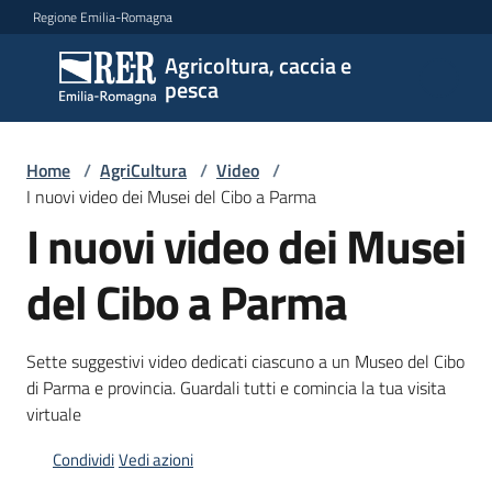
Vai al contenuto
Vai alla navigazione
Vai al footer
Regione Emilia-Romagna
Agricoltura, caccia e
Agricoltura,
pesca
caccia e
pesca
Home
/
AgriCultura
/
Video
/
I nuovi video dei Musei del Cibo a Parma
Argomenti
I nuovi video dei Musei
del Cibo a Parma
Novità
Sette suggestivi video dedicati ciascuno a un Museo del Cibo
di Parma e provincia. Guardali tutti e comincia la tua visita
Servizi
virtuale
Leggi
Condividi
Vedi azioni
atti