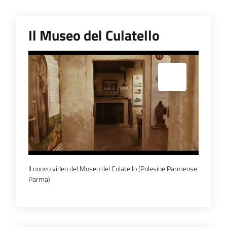
bandi
Il Museo del Culatello
Piani
programmi
progetti
Espandi popup
Agricoltura
in
cifre
Il nuovo video del Museo del Culatello (Polesine Parmense,
Parma)
Seguici
su