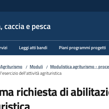
, caccia e pesca
rvizi
Leggi atti bandi
Piani programmi progetti
Agriturismo
Moduli
Modulistica agriturismo - proc
/
/
esercizio dell'attività agrituristica
a richiesta di abilitazi
uristica