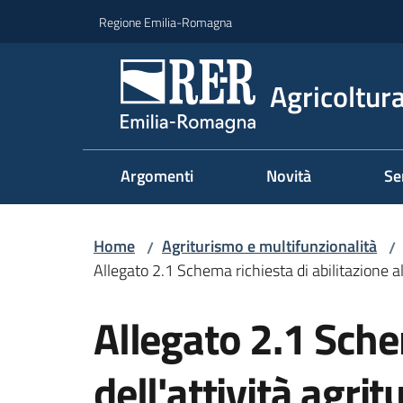
Vai al contenuto
Vai alla navigazione
Vai al footer
Regione Emilia-Romagna
Agricoltura
Argomenti
Novità
Se
Home
Agriturismo e multifunzionalità
/
/
Allegato 2.1 Schema richiesta di abilitazione all'
Allegato 2.1 Schem
dell'attività agrit