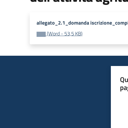
allegato_2.1_domanda iscrizione_compi
(
Word
-
53,5 KB
)
Qu
pa
Valut