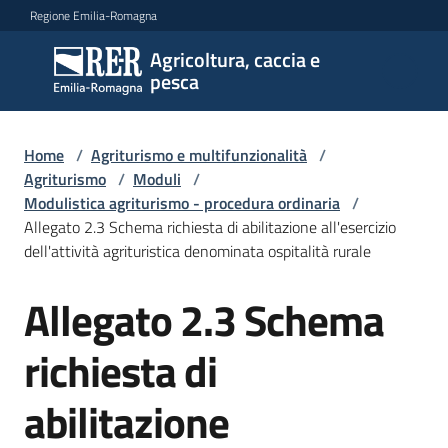
Vai al contenuto
Vai alla navigazione
Vai al footer
Regione Emilia-Romagna
Agricoltura, caccia e
Agricoltura,
pesca
caccia e
pesca
Home
/
Agriturismo e multifunzionalità
/
Agriturismo
/
Moduli
/
Modulistica agriturismo - procedura ordinaria
/
Argomenti
Allegato 2.3 Schema richiesta di abilitazione all'esercizio
dell'attività agrituristica denominata ospitalità rurale
Novità
Allegato 2.3 Schema
richiesta di
Servizi
abilitazione
Leggi
atti