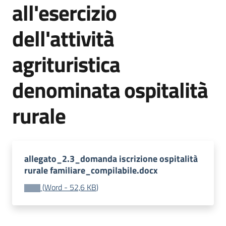
all'esercizio
bandi
dell'attività
Piani
programmi
agrituristica
progetti
denominata ospitalità
rurale
Agricoltura
in
cifre
allegato_2.3_domanda iscrizione ospitalità
rurale familiare_compilabile.docx
(
Word
-
52,6 KB
)
Seguici
su