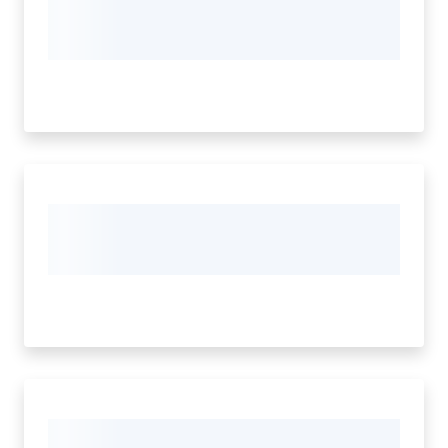
bandi
Piani
programmi
progetti
Agricoltura
in
cifre
Seguici
su