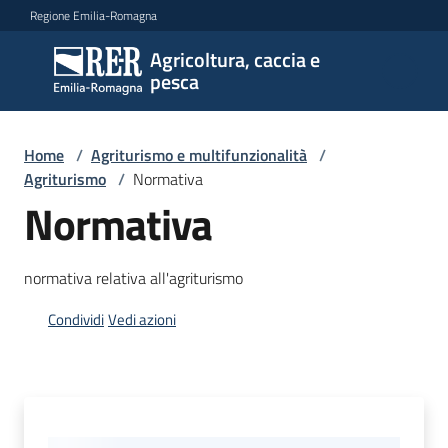
Vai al contenuto
Vai alla navigazione
Vai al footer
Regione Emilia-Romagna
Agricoltura, caccia e
Agricoltura,
pesca
caccia e
pesca
Home
/
Agriturismo e multifunzionalità
/
Agriturismo
/
Normativa
Argomenti
Normativa
normativa relativa all'agriturismo
Novità
Condividi
Vedi azioni
Servizi
Leggi
atti