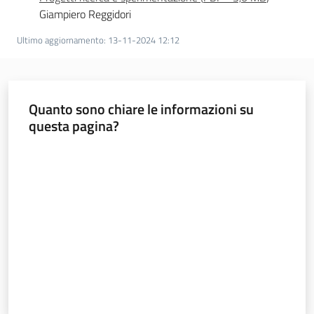
Giampiero Reggidori
Novità
Ultimo aggiornamento
:
13-11-2024 12:12
Servizi
Leggi atti bandi
Quanto sono chiare le informazioni su
questa pagina?
Valuta da 1 a 5 stelle
Piani programmi
progetti