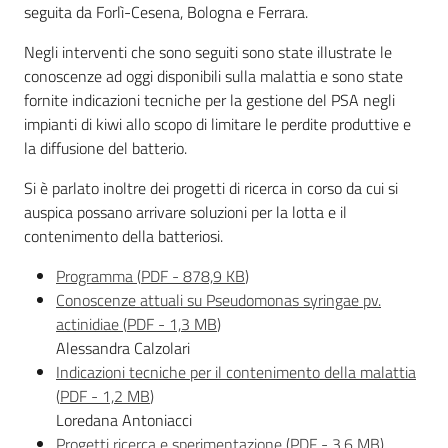
seguita da Forlì-Cesena, Bologna e Ferrara.
Seguici
Negli interventi che sono seguiti sono state illustrate le
su
conoscenze ad oggi disponibili sulla malattia e sono state
fornite indicazioni tecniche per la gestione del PSA negli
impianti di kiwi allo scopo di limitare le perdite produttive e
la diffusione del batterio.
Si è parlato inoltre dei progetti di ricerca in corso da cui si
auspica possano arrivare soluzioni per la lotta e il
contenimento della batteriosi.
Programma
(
PDF
-
878,9 KB
)
Conoscenze attuali su Pseudomonas syringae pv.
actinidiae
(
PDF
-
1,3 MB
)
Agricoltura,
Alessandra Calzolari
caccia e
Indicazioni tecniche per il contenimento della malattia
pesca
(
PDF
-
1,2 MB
)
Loredana Antoniacci
Argomenti
Progetti ricerca e sperimentazione
(
PDF
-
3,6 MB
)