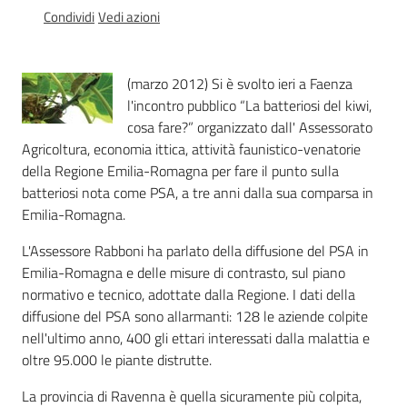
sostenibile
Condividi
Vedi azioni
(marzo 2012) Si è svolto ieri a Faenza
Vivaismo
l'incontro pubblico “La batteriosi del kiwi,
e
cosa fare?” organizzato dall' Assessorato
sementi
Agricoltura, economia ittica, attività faunistico-venatorie
della Regione Emilia-Romagna per fare il punto sulla
batteriosi nota come PSA, a tre anni dalla sua comparsa in
Import-
Emilia-Romagna.
Export
L'Assessore Rabboni ha parlato della diffusione del PSA in
Emilia-Romagna e delle misure di contrasto, sul piano
normativo e tecnico, adottate dalla Regione. I dati della
diffusione del PSA sono allarmanti: 128 le aziende colpite
nell'ultimo anno, 400 gli ettari interessati dalla malattia e
oltre 95.000 le piante distrutte.
Newsletter
La provincia di Ravenna è quella sicuramente più colpita,