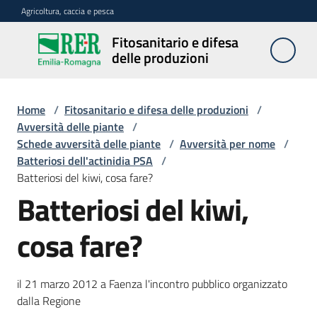
Vai al contenuto
Vai alla navigazione
Vai al footer
Agricoltura, caccia e pesca
Fitosanitario e difesa
Fitosanitario
delle produzioni
e difesa
delle
produzioni
Home
/
Fitosanitario e difesa delle produzioni
/
Avversità delle piante
/
Schede avversità delle piante
/
Avversità per nome
/
Batteriosi dell'actinidia PSA
/
Avversità
Batteriosi del kiwi, cosa fare?
delle
Batteriosi del kiwi,
piante
cosa fare?
Sorveglianza
il 21 marzo 2012 a Faenza l'incontro pubblico organizzato
dalla Regione
Difesa