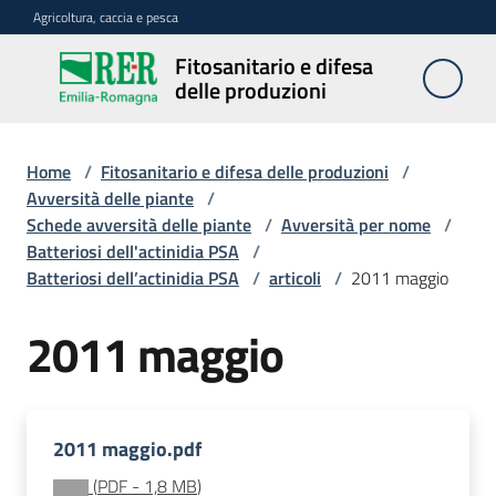
Vai al contenuto
Vai alla navigazione
Vai al footer
Agricoltura, caccia e pesca
Fitosanitario e difesa
Fitosanitario
delle produzioni
e difesa
delle
produzioni
Home
/
Fitosanitario e difesa delle produzioni
/
Avversità delle piante
/
Schede avversità delle piante
/
Avversità per nome
/
Batteriosi dell'actinidia PSA
/
Avversità
Batteriosi dell’actinidia PSA
/
articoli
/
2011 maggio
delle
piante
2011 maggio
Sorveglianza
2011 maggio.pdf
Difesa
(
PDF
-
1,8 MB
)