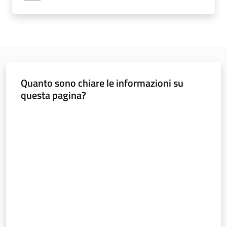
sostenibile
Vivaismo
e
sementi
Quanto sono chiare le informazioni su
questa pagina?
Import-
Valuta da 1 a 5 stelle
Export
Newsletter