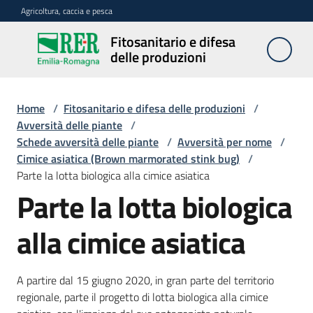
Vai al contenuto
Vai alla navigazione
Vai al footer
Agricoltura, caccia e pesca
Fitosanitario e difesa
Fitosanitario
delle produzioni
e difesa
delle
produzioni
Home
/
Fitosanitario e difesa delle produzioni
/
Avversità delle piante
/
Schede avversità delle piante
/
Avversità per nome
/
Cimice asiatica (Brown marmorated stink bug)
/
Avversità
Parte la lotta biologica alla cimice asiatica
delle
Parte la lotta biologica
piante
alla cimice asiatica
Sorveglianza
A partire dal 15 giugno 2020, in gran parte del territorio
regionale, parte il progetto di lotta biologica alla cimice
Difesa