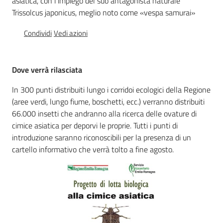
asiatica, con l'impiego del suo antagonista naturale
sostenibile
Trissolcus japonicus, meglio noto come «vespa samurai»
Condividi
Vedi azioni
Vivaismo
e
Dove
verrà rilasciata
sementi
In 300 punti distribuiti lungo i corridoi ecologici della Regione
(aree verdi, lungo fiume, boschetti, ecc.) verranno distribuiti
Import-
66.000 insetti che andranno alla ricerca delle ovature di
Export
cimice asiatica per deporvi le proprie. Tutti i punti di
introduzione saranno riconoscibili per la presenza di un
cartello informativo che verrà tolto a fine agosto.
Newsletter