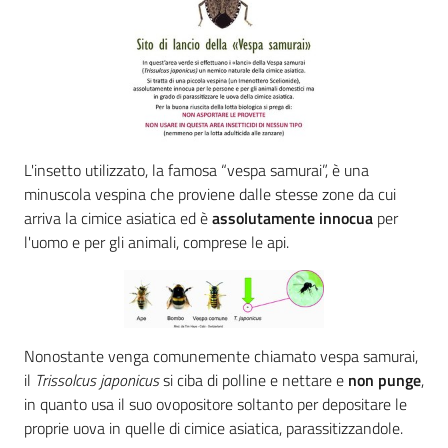
Seguici
su
L'insetto utilizzato, la famosa “vespa samurai”, è una
minuscola vespina che proviene dalle stesse zone da cui
arriva la cimice asiatica ed è
assolutamente innocua
per
l'uomo e per gli animali, comprese le api.
Agricoltura,
Nonostante venga comunemente chiamato vespa samurai,
caccia e
pesca
il
Trissolcus japonicus
si ciba di polline e nettare e
non punge
,
in quanto usa il suo ovopositore soltanto per depositare le
proprie uova in quelle di cimice asiatica, parassitizzandole.
Argomenti