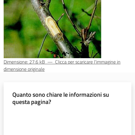
sostenibile
Vivaismo
e
sementi
Dimensione: 27.6 kB
—
Clicca per scaricare l'immagine in
Import-
dimensione originale
Export
Quanto sono chiare le informazioni su
questa pagina?
Valuta da 1 a 5 stelle
Newsletter