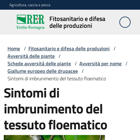
Vai al contenuto
Vai alla navigazione
Vai al footer
Agricoltura, caccia e pesca
Fitosanitario e difesa
Fitosanitario
delle produzioni
e difesa
delle
produzioni
Home
/
Fitosanitario e difesa delle produzioni
/
Avversità delle piante
/
Schede avversità delle piante
/
Avversità per nome
/
Giallume europeo delle drupacee
/
Avversità
Sintomi di imbrunimento del tessuto floematico
delle
Sintomi di
piante
imbrunimento del
Sorveglianza
tessuto floematico
Difesa