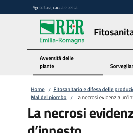
Vai al contenuto
Vai alla navigazione
Vai al footer
Agricoltura, caccia e pesca
Fitosanita
Avversità delle
piante
Sorveglia
Home
Fitosanitario e difesa delle produzi
/
Mal del piombo
La necrosi evidenzia un’i
/
La necrosi eviden
d’innesto