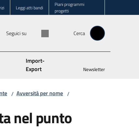
Piani programmi
izi
Leggi atti bandi
progetti
Seguici su
Cerca
Import-
Export
Newsletter
nte
Avversità per nome
/
/
ta nel punto