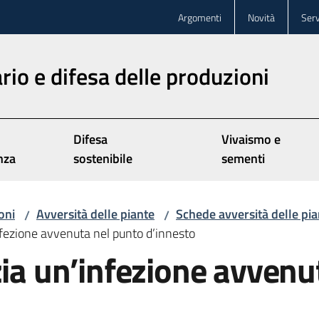
Argomenti
Novità
Serv
rio e difesa delle produzioni
Difesa
Vivaismo e
nza
sostenibile
sementi
oni
Avversità delle piante
Schede avversità delle pia
/
/
nfezione avvenuta nel punto d’innesto
zia un’infezione avvenu