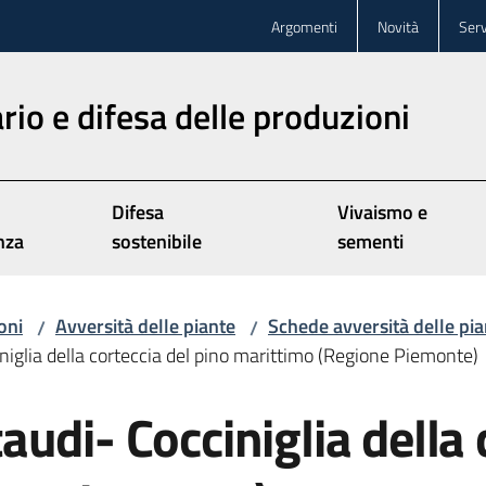
Argomenti
Novità
Serv
rio e difesa delle produzioni
Difesa
Vivaismo e
nza
sostenibile
sementi
oni
Avversità delle piante
Schede avversità delle pia
/
/
iglia della corteccia del pino marittimo (Regione Piemonte)
udi- Cocciniglia della 