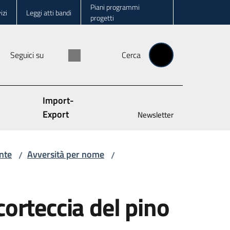
Piani programmi
izi
Leggi atti bandi
progetti
Seguici su
Cerca
Import-
Export
Newsletter
nte
Avversità per nome
/
/
corteccia del pino