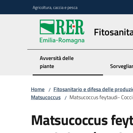
Vai al contenuto
Vai alla navigazione
Vai al footer
Agricoltura, caccia e pesca
Fitosanita
Avversità delle
piante
Sorveglia
Home
Fitosanitario e difesa delle produzi
/
Matsucoccus
Matsucoccus feytaudi- Coccin
/
Matsucoccus feyta