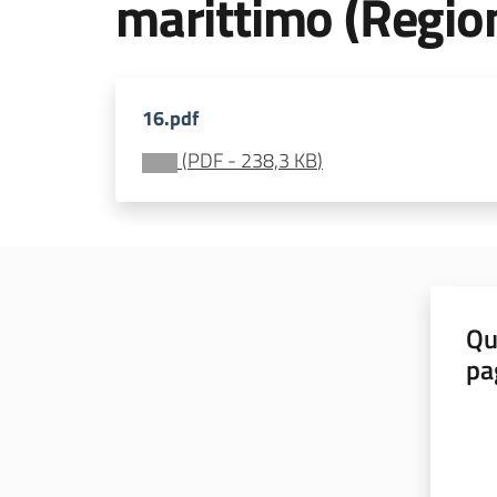
marittimo (Regio
16.pdf
(
PDF
-
238,3 KB
)
Qu
pa
Valut