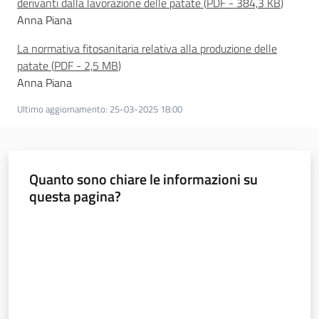
derivanti dalla lavorazione delle patate
(
PDF
-
384,3 KB
)
Anna Piana
Seguici
su
La normativa fitosanitaria relativa alla produzione delle
patate
(
PDF
-
2,5 MB
)
Anna Piana
Ultimo aggiornamento
:
25-03-2025 18:00
Quanto sono chiare le informazioni su
questa pagina?
Valuta da 1 a 5 stelle
Agricoltura,
caccia e
pesca
Argomenti