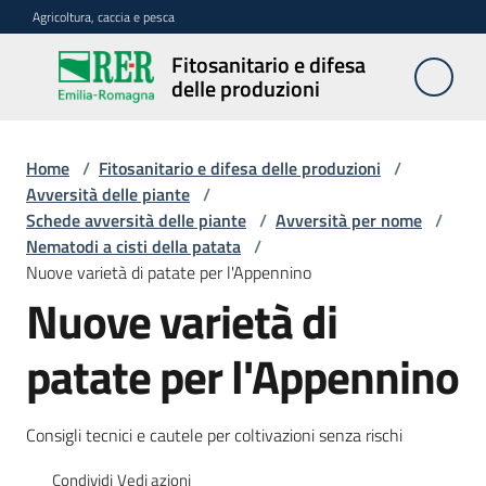
Vai al contenuto
Vai alla navigazione
Vai al footer
Agricoltura, caccia e pesca
Fitosanitario e difesa
Fitosanitario
delle produzioni
e difesa
delle
produzioni
Home
/
Fitosanitario e difesa delle produzioni
/
Avversità delle piante
/
Schede avversità delle piante
/
Avversità per nome
/
Nematodi a cisti della patata
/
Avversità
Nuove varietà di patate per l'Appennino
delle
Nuove varietà di
piante
patate per l'Appennino
Sorveglianza
Consigli tecnici e cautele per coltivazioni senza rischi
Difesa
Condividi
Vedi azioni