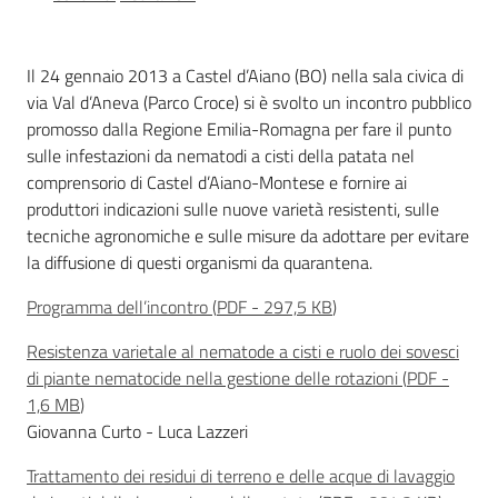
sostenibile
Il 24 gennaio 2013 a Castel d’Aiano (BO) nella sala civica di
via Val d’Aneva (Parco Croce) si è svolto un incontro pubblico
Vivaismo
promosso dalla Regione Emilia-Romagna per fare il punto
e
sulle infestazioni da nematodi a cisti della patata nel
sementi
comprensorio di Castel d’Aiano-Montese e fornire ai
produttori indicazioni sulle nuove varietà resistenti, sulle
tecniche agronomiche e sulle misure da adottare per evitare
Import-
la diffusione di questi organismi da quarantena.
Export
Programma dell’incontro
(
PDF
-
297,5 KB
)
Resistenza varietale al nematode a cisti e ruolo dei sovesci
di piante nematocide nella gestione delle rotazioni
(
PDF
-
1,6 MB
)
Giovanna Curto - Luca Lazzeri
Newsletter
Trattamento dei residui di terreno e delle acque di lavaggio