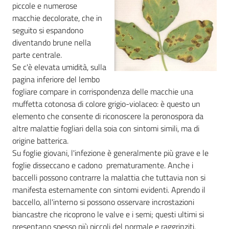
piccole e numerose
macchie decolorate, che in
Seguici
seguito si espandono
su
diventando brune nella
parte centrale.
Se c'è elevata umidità, sulla
pagina inferiore del lembo
fogliare compare in corrispondenza delle macchie una
muffetta cotonosa di colore grigio-violaceo: è questo un
elemento che consente di riconoscere la peronospora da
altre malattie fogliari della soia con sintomi simili, ma di
origine batterica.
Su foglie giovani, l'infezione è generalmente più grave e le
foglie disseccano e cadono prematuramente. Anche i
Agricoltura,
baccelli possono contrarre la malattia che tuttavia non si
caccia e
manifesta esternamente con sintomi evidenti. Aprendo il
pesca
baccello, all'interno si possono osservare incrostazioni
biancastre che ricoprono le valve e i semi; questi ultimi si
Argomenti
presentano spesso più piccoli del normale e raggrinziti.