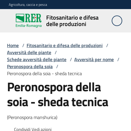
Vai al contenuto
Vai alla navigazione
Vai al footer
Agricoltura, caccia e pesca
Fitosanitario e difesa
Fitosanitario
delle produzioni
e difesa
delle
produzioni
Home
/
Fitosanitario e difesa delle produzioni
/
Avversità delle piante
/
Schede avversità delle piante
/
Avversità per nome
/
Peronospora della soia
/
Avversità
Peronospora della soia - sheda tecnica
delle
Peronospora della
piante
soia - sheda tecnica
Sorveglianza
(Peronospora manshurica)
Difesa
Condividi
Vedi azioni