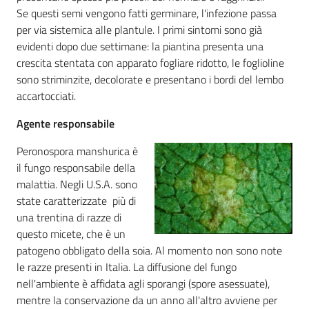
Se questi semi vengono fatti germinare, l'infezione passa
Novità
per via sistemica alle plantule. I primi sintomi sono già
evidenti dopo due settimane: la piantina presenta una
Servizi
crescita stentata con apparato fogliare ridotto, le foglioline
sono striminzite, decolorate e presentano i bordi del lembo
accartocciati.
Leggi atti bandi
Agente responsabile
Peronospora manshurica è
Piani programmi
il fungo responsabile della
progetti
malattia. Negli U.S.A. sono
state caratterizzate più di
una trentina di razze di
questo micete, che è un
patogeno obbligato della soia. Al momento non sono note
le razze presenti in Italia. La diffusione del fungo
nell'ambiente è affidata agli sporangi (spore asessuate),
mentre la conservazione da un anno all'altro avviene per