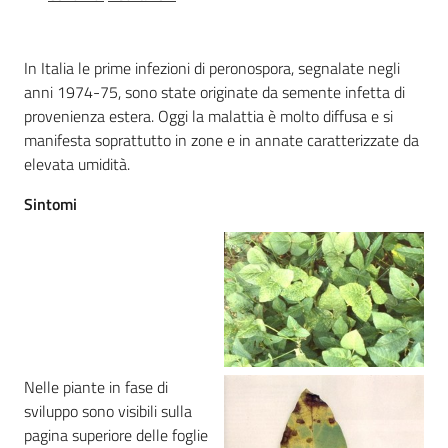
sostenibile
In Italia le prime infezioni di peronospora, segnalate negli
anni 1974-75, sono state originate da semente infetta di
Vivaismo
provenienza estera. Oggi la malattia è molto diffusa e si
e
manifesta soprattutto in zone e in annate caratterizzate da
sementi
elevata umidità.
Sintomi
Import-
Export
Nelle piante in fase di
Newsletter
sviluppo sono visibili sulla
pagina superiore delle foglie