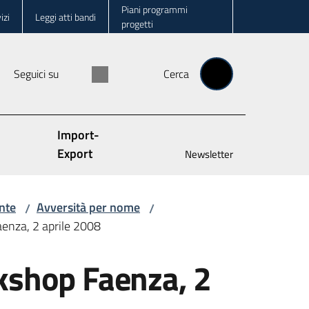
Piani programmi
izi
Leggi atti bandi
progetti
Seguici su
Cerca
Import-
Export
Newsletter
nte
Avversità per nome
/
/
aenza, 2 aprile 2008
rkshop Faenza, 2