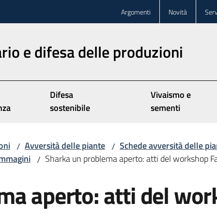
Argomenti
Novità
Serv
rio e difesa delle produzioni
Difesa
Vivaismo e
nza
sostenibile
sementi
oni
Avversità delle piante
Schede avversità delle pia
/
/
 immagini
Sharka un problema aperto: atti del workshop F
/
ma aperto: atti del wo