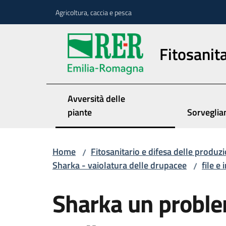
Vai al contenuto
Vai alla navigazione
Vai al footer
Agricoltura, caccia e pesca
Fitosanita
Avversità delle
piante
Sorveglia
Home
Fitosanitario e difesa delle produzi
/
Sharka - vaiolatura delle drupacee
file e
/
Sharka un proble