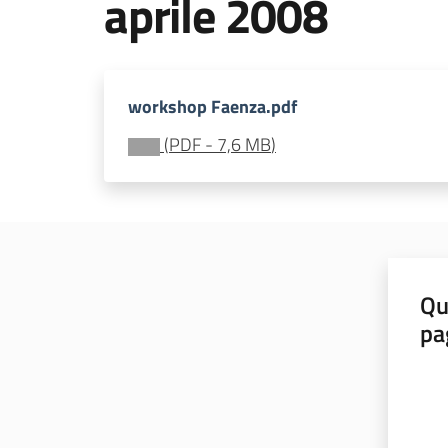
aprile 2008
workshop Faenza.pdf
(
PDF
-
7,6 MB
)
Qu
pa
Valut