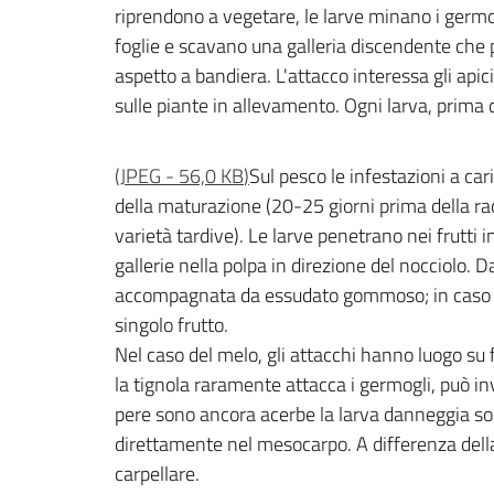
riprendono a vegetare, le larve minano i germogl
foglie e scavano una galleria discendente che 
aspetto a bandiera. L'attacco interessa gli apic
sulle piante in allevamento. Ogni larva, prima 
(
JPEG
-
56,0 KB
)
Sul pesco le infestazioni a car
della maturazione (20-25 giorni prima della ra
varietà tardive). Le larve penetrano nei frutti
gallerie nella polpa in direzione del nocciolo.
accompagnata da essudato gommoso; in caso di 
singolo frutto.
Nel caso del melo, gli attacchi hanno luogo su fr
la tignola raramente attacca i germogli, può inv
pere sono ancora acerbe la larva danneggia solo 
direttamente nel mesocarpo. A differenza della 
carpellare.