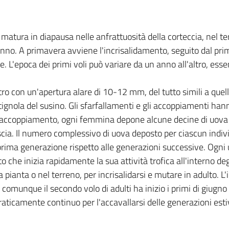
 matura in diapausa nelle anfrattuosità della corteccia, nel t
nno. A primavera avviene l'incrisalidamento, seguito dal pri
le. L'epoca dei primi voli può variare da un anno all'altro, ess
stro con un'apertura alare di 10-12 mm, del tutto simili a quell
 tignola del susino. Gli sfarfallamenti e gli accoppiamenti han
 l'accoppiamento, ogni femmina depone alcune decine di uova
liscia. Il numero complessivo di uova deposto per ciascun indiv
i prima generazione rispetto alle generazioni successive. Ogn
o che inizia rapidamente la sua attività trofica all'interno de
 pianta o nel terreno, per incrisalidarsi e mutare in adulto. L
 comunque il secondo volo di adulti ha inizio i primi di giug
 praticamente continuo per l'accavallarsi delle generazioni esti