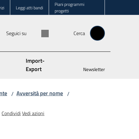
Piani programmi
izi
Leggi atti bandi
progetti
Seguici su
Cerca
Import-
Export
Newsletter
nte
Avversità per nome
/
/
Condividi
Vedi azioni