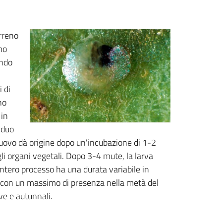
erreno
mo
endo
i di
no
 in
iduo
i uovo dà origine dopo un'incubazione di 1-2
gli organi vegetali. Dopo 3-4 mute, la larva
'intero processo ha una durata variabile in
no con un massimo di presenza nella metà del
ve e autunnali.