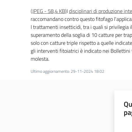
(
JPEG
-
58,4 KB
)
I
disciplinari di produzione int
raccomandano contro questo fitofago l'applica
I trattamenti insetticidi, tra i quali si privileg
superamento della soglia di 10 catture per tr
solo con catture triple rispetto a quelle indica
gli interventi fitoiatrici è indicato nei Bollett
molesta.
Ultimo aggiornamento
:
29-11-2024 18:02
Qu
pa
Valut