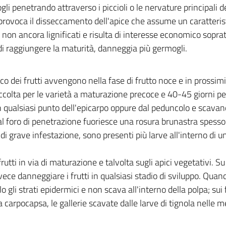
i penetrando attraverso i piccioli o le nervature principali d
provoca il disseccamento dell'apice che assume un caratteris
i non ancora lignificati e risulta di interesse economico sopra
di raggiungere la maturità, danneggia più germogli.
ico dei frutti avvengono nella fase di frutto noce e in prossim
ccolta per le varietà a maturazione precoce e 40-45 giorni pe
 in qualsiasi punto dell'epicarpo oppure dal peduncolo e scavan
 Dal foro di penetrazione fuoriesce una rosura brunastra spesso
grave infestazione, sono presenti più larve all'interno di u
utti in via di maturazione e talvolta sugli apici vegetativi. Su
ece danneggiare i frutti in qualsiasi stadio di sviluppo. Quan
gli strati epidermici e non scava all'interno della polpa; sui 
carpocapsa, le gallerie scavate dalle larve di tignola nelle 