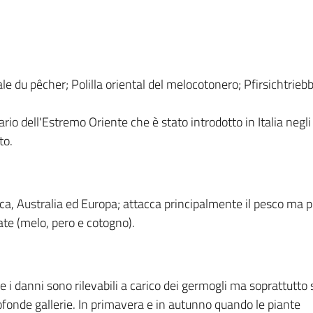
le du pêcher; Polilla oriental del melocotonero; Pfirsichtrieb
nario dell'Estremo Oriente che è stato introdotto in Italia ne
to.
a, Australia ed Europa; attacca principalmente il pesco ma p
ate (melo, pero e cotogno).
e i danni sono rilevabili a carico dei germogli ma soprattutto 
profonde gallerie. In primavera e in autunno quando le piante