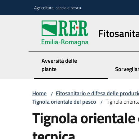
Vai al contenuto
Vai alla navigazione
Vai al footer
Agricoltura, caccia e pesca
Fitosanita
Avversità delle
piante
Sorveglia
Home
Fitosanitario e difesa delle produzi
/
Tignola orientale del pesco
Tignola orient
/
Tignola orientale
tecnica