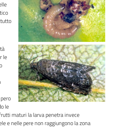
elle
tico
ttutto
ità
r le
o
n
 pero
do le
frutti maturi la larva penetra invece
mele e nelle pere non raggiungono la zona