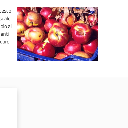
 pesco
suale.
volo al
venti
tuare