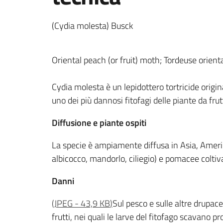
(Cydia molesta) Busck
Oriental peach (or fruit) moth; Tordeuse orienta
Cydia molesta è un lepidottero tortricide origi
uno dei più dannosi fitofagi delle piante da frut
Diffusione e piante ospiti
La specie è ampiamente diffusa in Asia, Americ
albicocco, mandorlo, ciliegio) e pomacee coltiv
Danni
(
JPEG
-
43,9 KB
)
Sul pesco e sulle altre drupace
frutti, nei quali le larve del fitofago scavano 