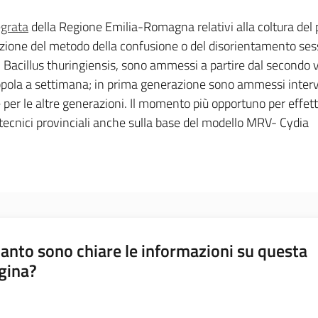
egrata
della Regione Emilia-Romagna relativi alla coltura del
zione del metodo della confusione o del disorientamento ses
ia il Bacillus thuringiensis, sono ammessi a partire dal secondo 
appola a settimana; in prima generazione sono ammessi inter
te per le altre generazioni. Il momento più opportuno per effet
ini tecnici provinciali anche sulla base del modello MRV- Cydia
anto sono chiare le informazioni su questa
gina?
a da 1 a 5 stelle