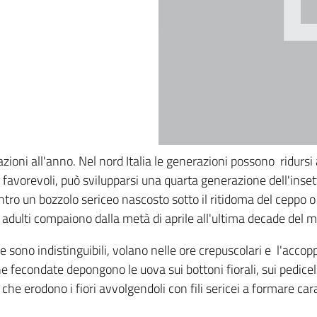
ioni all'anno. Nel nord Italia le generazioni possono ridursi 
ù favorevoli, può svilupparsi una quarta generazione dell'inset
dentro un bozzolo sericeo nascosto sotto il ritidoma del ceppo o
 adulti compaiono dalla metà di aprile all'ultima decade del 
 sono indistinguibili, volano nelle ore crepuscolari e l'acco
 fecondate depongono le uova sui bottoni fiorali, sui pedicell
e erodono i fiori avvolgendoli con fili sericei a formare carat