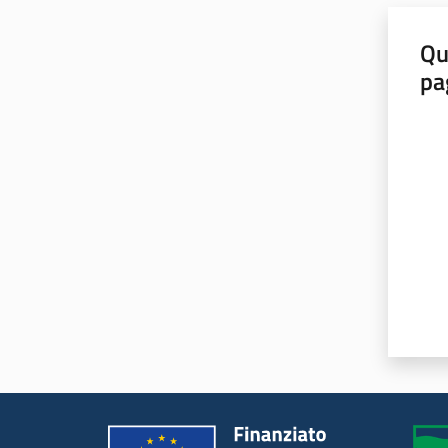
Qu
pa
Valut