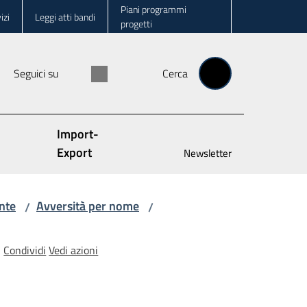
Piani programmi
izi
Leggi atti bandi
progetti
Seguici su
Cerca
Import-
Export
Newsletter
nte
Avversità per nome
/
/
Condividi
Vedi azioni