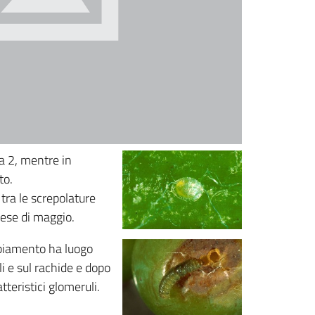
a 2, mentre in
to.
 tra le screpolature
mese di maggio.
ppiamento ha luogo
i e sul rachide e dopo
teristici glomeruli.