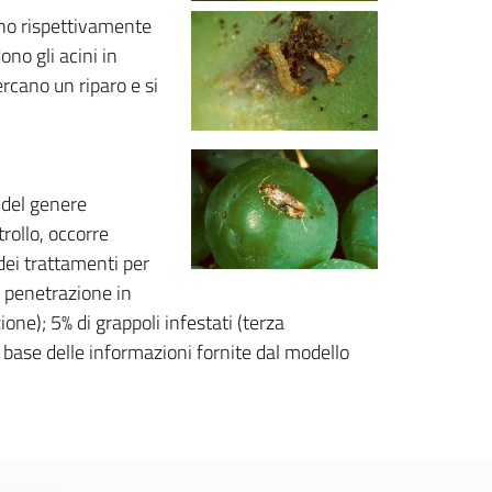
gono rispettivamente
no gli acini in
ercano un riparo e si
 del genere
rollo, occorre
dei trattamenti per
i penetrazione in
one); 5% di grappoli infestati (terza
a base delle informazioni fornite dal modello