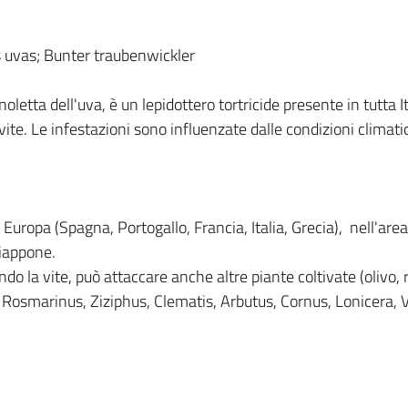
as uvas; Bunter traubenwickler
ta dell'uva, è un lepidottero tortricide presente in tutta It
vite. Le infestazioni sono influenzate dalle condizioni climat
d Europa (Spagna, Portogallo, Francia, Italia, Grecia), nell'are
Giappone.
do la vite, può attaccare anche altre piante coltivate (olivo,
osmarinus, Ziziphus, Clematis, Arbutus, Cornus, Lonicera, 