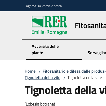
Vai al contenuto
Vai alla navigazione
Vai al footer
Agricoltura, caccia e pesca
Fitosanita
Avversità delle
piante
Sorveglia
Home
Fitosanitario e difesa delle produzi
/
Tignoletta della vite
Tignoletta della vite 
/
Tignoletta della v
(Lobesia botrana)