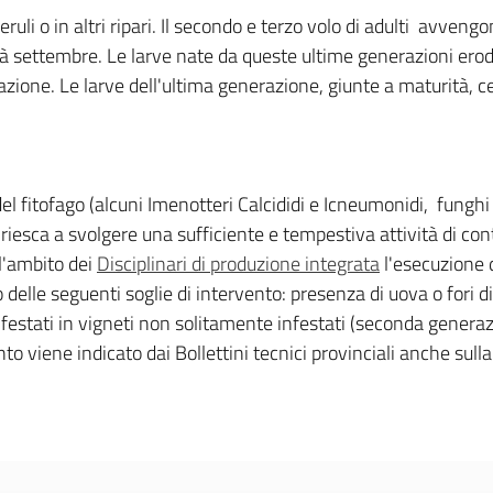
ruli o in altri ripari. Il secondo e terzo volo di adulti avven
à settembre. Le larve nate da queste ultime generazioni erodo
razione. Le larve dell'ultima generazione, giunte a maturità, c
del fitofago (alcuni Imenotteri Calcididi e Icneumonidi, funghi
riesca a svolgere una sufficiente e tempestiva attività di cont
ll'ambito dei
Disciplinari di produzione integrata
l'esecuzione 
delle seguenti soglie di intervento: presenza di uova o fori d
nfestati in vigneti non solitamente infestati (seconda generazi
o viene indicato dai Bollettini tecnici provinciali anche sull