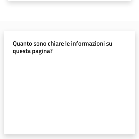
sostenibile
Vivaismo
e
Quanto sono chiare le informazioni su
sementi
questa pagina?
Valuta da 1 a 5 stelle
Import-
Export
Newsletter