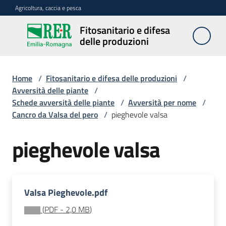
Vai al contenuto
Vai alla navigazione
Vai al footer
Agricoltura, caccia e pesca
Fitosanitario e difesa
Fitosanitario
delle produzioni
e difesa
delle
produzioni
Home
/
Fitosanitario e difesa delle produzioni
/
Avversità delle piante
/
Schede avversità delle piante
/
Avversità per nome
/
Cancro da Valsa del pero
/
pieghevole valsa
Avversità
delle
pieghevole valsa
piante
Sorveglianza
Valsa Pieghevole.pdf
(
PDF
-
2,0 MB
)
Difesa