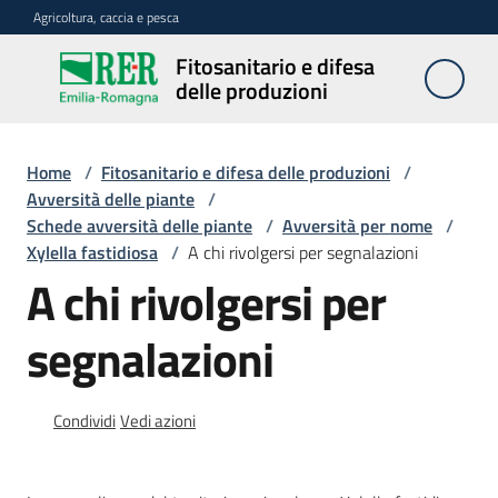
Vai al contenuto
Vai alla navigazione
Vai al footer
Agricoltura, caccia e pesca
Fitosanitario e difesa
Fitosanitario
delle produzioni
e difesa
delle
produzioni
Home
/
Fitosanitario e difesa delle produzioni
/
Avversità delle piante
/
Schede avversità delle piante
/
Avversità per nome
/
Xylella fastidiosa
/
A chi rivolgersi per segnalazioni
Avversità
A chi rivolgersi per
delle
piante
segnalazioni
Sorveglianza
Condividi
Vedi azioni
Difesa