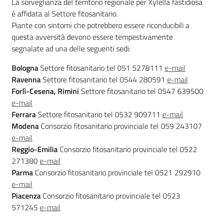
La sorveglianza del territorio regionale per Xylella fastidiosa
sostenibile
è affidata al Settore fitosanitario.
Piante con sintomi che potrebbero essere riconducibili a
questa avversità devono essere tempestivamente
Vivaismo
segnalate ad una delle seguenti sedi:
e
Bologna
Settore fitosanitario tel 051 5278111
e-mail
sementi
Ravenna
Settore fitosanitario tel 0544 280591
e-mail
Forlì-Cesena, Rimini
Settore fitosanitario tel 0547 639500
e-mail
Import-
Ferrara
Settore fitosanitario tel 0532 909711
e-mail
Export
Modena
Consorzio fitosanitario provinciale tel 059 243107
e-mail
Reggio-Emilia
Consorzio fitosanitario provinciale tel 0522
271380
e-mail
Parma
Consorzio fitosanitario provinciale tel 0521 292910
e-mail
Newsletter
Piacenza
Consorzio fitosanitario provinciale tel 0523
571245
e-mail