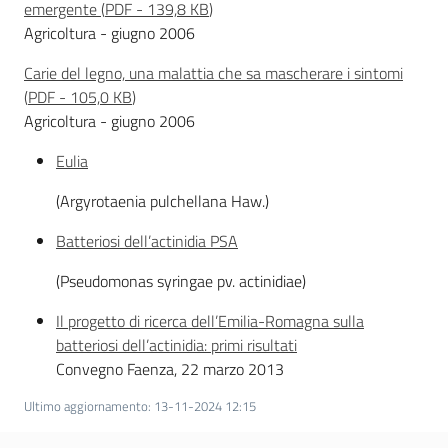
emergente
(
PDF
-
139,8 KB
)
Agricoltura - giugno 2006
Seguici
su
Carie del legno, una malattia che sa mascherare i sintomi
(
PDF
-
105,0 KB
)
Agricoltura - giugno 2006
Eulia
(Argyrotaenia pulchellana Haw.)
Batteriosi dell’actinidia PSA
(Pseudomonas syringae pv. actinidiae)
Il progetto di ricerca dell’Emilia-Romagna sulla
Agricoltura,
batteriosi dell’actinidia: primi risultati
caccia e
Convegno Faenza, 22 marzo 2013
pesca
Ultimo aggiornamento
:
13-11-2024 12:15
Argomenti