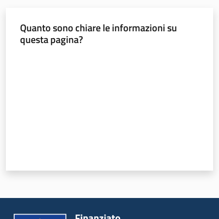
Novità
Quanto sono chiare le informazioni su
questa pagina?
Servizi
Valuta da 1 a 5 stelle
Leggi atti bandi
Piani programmi
progetti