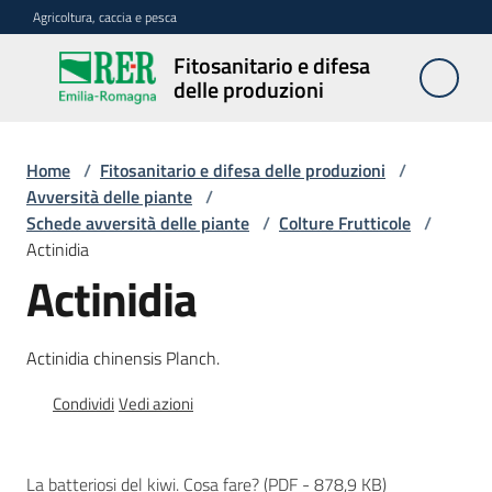
Vai al contenuto
Vai alla navigazione
Vai al footer
Agricoltura, caccia e pesca
Fitosanitario e difesa
Fitosanitario
delle produzioni
e difesa
delle
produzioni
Home
/
Fitosanitario e difesa delle produzioni
/
Avversità delle piante
/
Schede avversità delle piante
/
Colture Frutticole
/
Actinidia
Avversità
Actinidia
delle
piante
Actinidia chinensis Planch.
Sorveglianza
Condividi
Vedi azioni
Difesa
La batteriosi del kiwi. Cosa fare?
(
PDF
-
878,9 KB
)