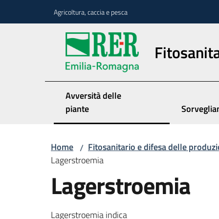
Vai al contenuto
Vai alla navigazione
Vai al footer
Agricoltura, caccia e pesca
Fitosanita
Avversità delle
piante
Sorveglia
Home
Fitosanitario e difesa delle produzi
/
Lagerstroemia
Lagerstroemia
Lagerstroemia indica