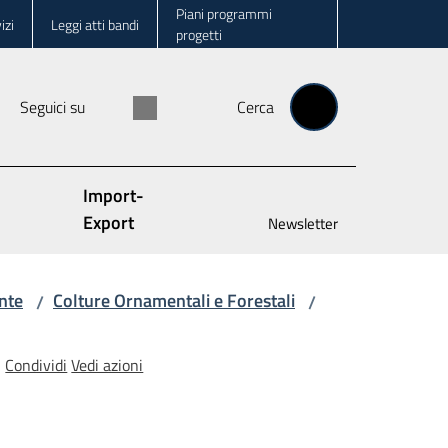
Piani programmi
izi
Leggi atti bandi
progetti
Seguici su
Cerca
Import-
Export
Newsletter
nte
Colture Ornamentali e Forestali
/
/
Condividi
Vedi azioni