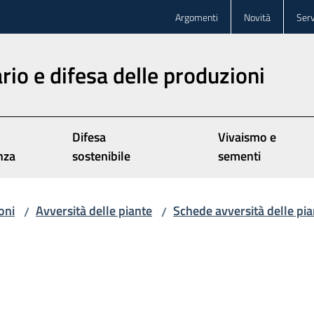
Argomenti
Novità
Serv
rio e difesa delle produzioni
Difesa
Vivaismo e
nza
sostenibile
sementi
oni
Avversità delle piante
Schede avversità delle pia
/
/