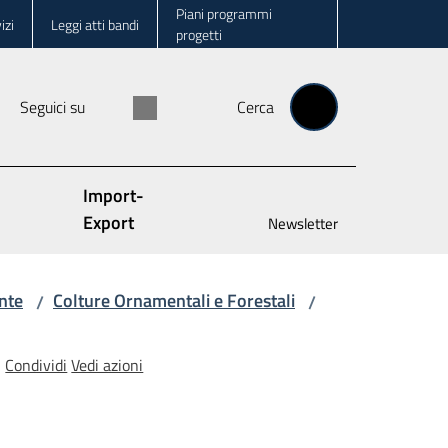
Piani programmi
izi
Leggi atti bandi
progetti
Seguici su
Cerca
Import-
Export
Newsletter
nte
Colture Ornamentali e Forestali
/
/
Condividi
Vedi azioni