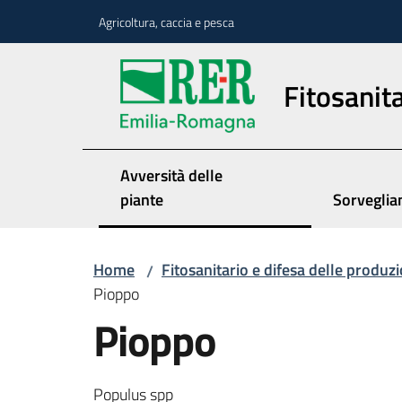
Vai al contenuto
Vai alla navigazione
Vai al footer
Agricoltura, caccia e pesca
Fitosanita
Avversità delle
piante
Sorveglia
Home
Fitosanitario e difesa delle produzi
/
Pioppo
Pioppo
Populus spp